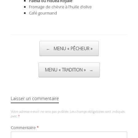
Paëlla ou Fiduea Royale
Fromage de chèvre à l’huile d’olive
Café gourmand
Post navigation
←
MENU « PÊCHEUR »
MENU « TRADITION »
→
Laisser un commentaire
Votre adresse e-mail ne sera pas publiée.
Les champs obligatoires sont indiqués
avec
*
Commentaire
*