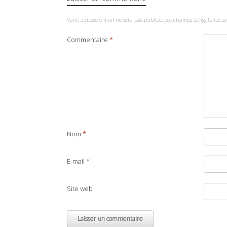
Votre adresse e-mail ne sera pas publiée.
Les champs obligatoires s
Commentaire
*
Nom
*
E-mail
*
Site web