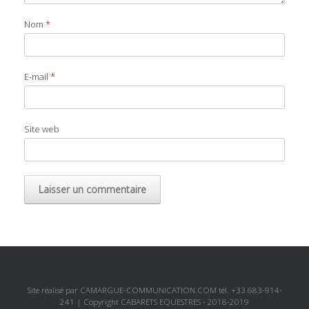
Nom
*
E-mail
*
Site web
Site réalisé par CAMARGUE-COMMUNICATION.COM tél. +33.683-914-
241 | Copyright CABARETS EQUESTRES - 2018-2019