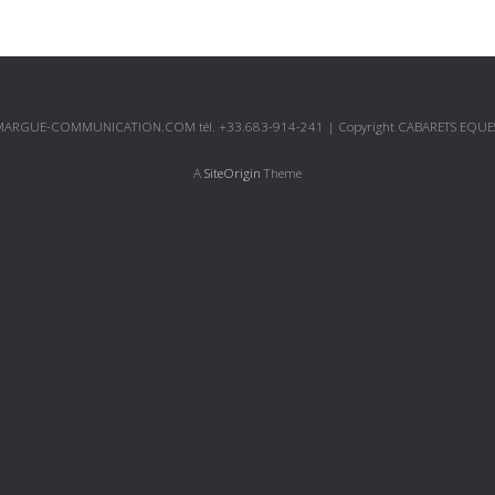
 CAMARGUE-COMMUNICATION.COM tél. +33.683-914-241 | Copyright CABARETS EQUE
A
SiteOrigin
Theme